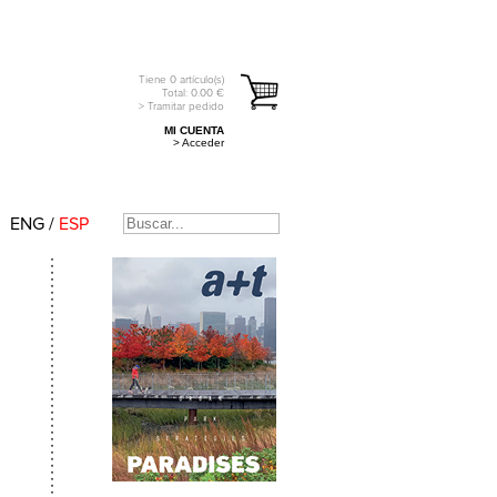
Tiene
0
artículo(s)
Total:
0.00
€
> Tramitar pedido
MI CUENTA
> Acceder
ENG
/
ESP