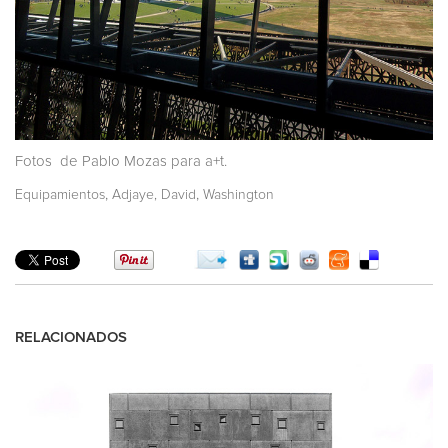
Fotos de Pablo Mozas para a+t.
,
,
Equipamientos
Adjaye, David
Washington
RELACIONADOS