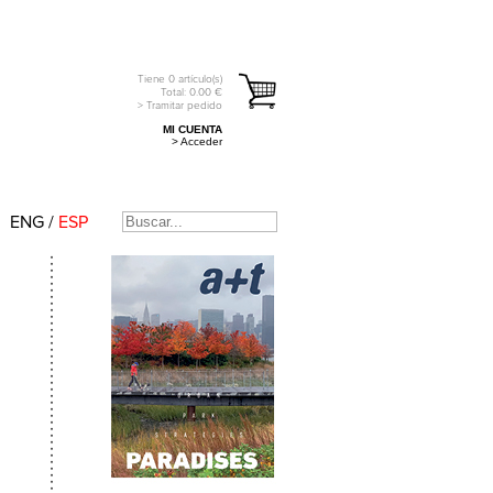
Tiene
0
artículo(s)
Total:
0.00
€
> Tramitar pedido
MI CUENTA
> Acceder
ENG
/
ESP