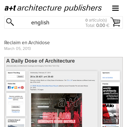
artículo(s)
0
english
Total:
0.00
€
Reclaim en Archidose
March 05, 2013